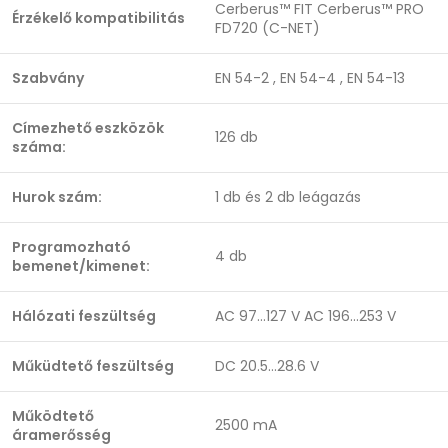
Cerberus™ FIT Cerberus™ PRO
Érzékelő kompatibilitás
FD720 (C-NET)
Szabvány
EN 54-2 , EN 54-4 , EN 54-13
Címezhető eszközök
126 db
száma:
Hurok szám:
1 db és 2 db leágazás
Programozható
4 db
bemenet/kimenet:
Hálózati feszültség
AC 97...127 V AC 196...253 V
Műküdtető feszültség
DC 20.5…28.6 V
Működtető
2500 mA
áramerősség