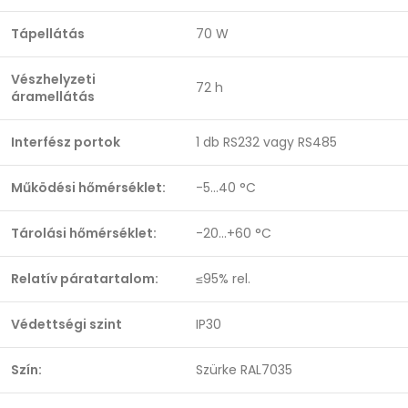
Tápellátás
70 W
Vészhelyzeti
72 h
áramellátás
Interfész portok
1 db RS232 vagy RS485
Működési hőmérséklet:
-5…40 °C
Tárolási hőmérséklet:
-20...+60 °C
Relatív páratartalom:
≤95% rel.
Védettségi szint
IP30
Szín:
Szürke RAL7035