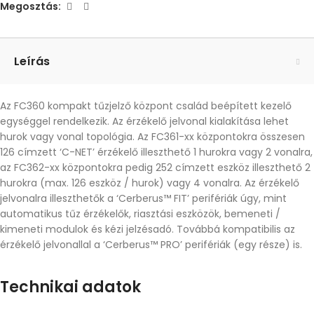
Megosztás:
Leírás
Az FC360 kompakt tűzjelző központ család beépített kezelő
egységgel rendelkezik. Az érzékelő jelvonal kialakítása lehet
hurok vagy vonal topológia. Az FC361-xx központokra összesen
126 címzett ‘C-NET’ érzékelő illeszthető 1 hurokra vagy 2 vonalra,
az FC362-xx központokra pedig 252 címzett eszköz illeszthető 2
hurokra (max. 126 eszköz / hurok) vagy 4 vonalra. Az érzékelő
jelvonalra illeszthetők a ‘Cerberus™ FIT’ perifériák úgy, mint
automatikus tűz érzékelők, riasztási eszközök, bemeneti /
kimeneti modulok és kézi jelzésadó. Továbbá kompatibilis az
érzékelő jelvonallal a ‘Cerberus™ PRO’ perifériák (egy része) is.
Technikai adatok