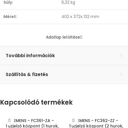
Súly:
6,32 kg
Méret:
402 x 372x 132 mm
Adatlap letöltése
További információk
Szállítás & fizetés
Kapcsolódó termékek
SIEMENS – FC361-ZA –
SIEMENS – FC362-ZZ –
Tűzjelző központ (1 hurok,
Tűzjelző központ (2 hurok,