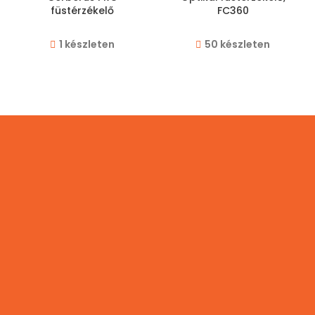
füstérzékelő
FC360
1 készleten
50 készleten