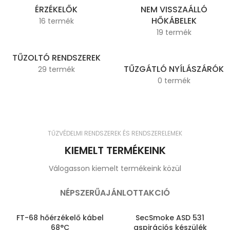
ÉRZÉKELŐK
NEM VISSZAÁLLÓ
HŐKÁBELEK
16 termék
19 termék
TŰZOLTÓ RENDSZEREK
TŰZGÁTLÓ NYÍLÁSZÁRÓK
29 termék
0 termék
TŰZVÉDELMI RENDSZEREK ÉS RENDSZERELEMEK
KIEMELT TERMÉKEINK
Válogasson kiemelt termékeink közül
NÉPSZERŰ
AJÁNLOTT
AKCIÓ
FT-68 hőérzékelő kábel
SecSmoke ASD 531
68°C
aspirációs készülék