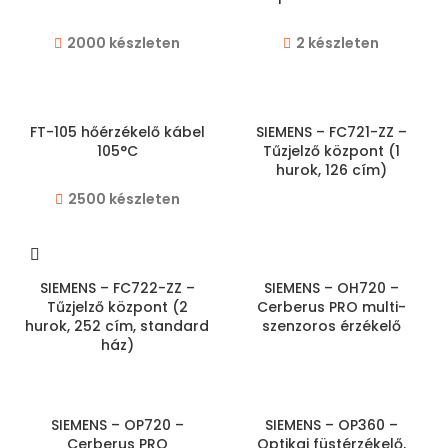
2000 készleten
2 készleten
FT-105 hőérzékelő kábel
SIEMENS – FC721-ZZ –
105°C
Tűzjelző központ (1
hurok, 126 cím)
2500 készleten
SIEMENS – FC722-ZZ –
SIEMENS – OH720 –
Tűzjelző központ (2
Cerberus PRO multi-
hurok, 252 cím, standard
szenzoros érzékelő
ház)
SIEMENS – OP720 –
SIEMENS – OP360 –
Cerberus PRO
Optikai füstérzékelő,