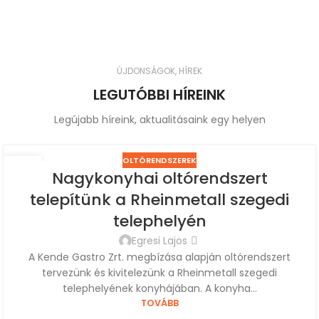
ÚJDONSÁGOK, HÍREK
LEGUTÓBBI HÍREINK
Legújabb híreink, aktualitásaink egy helyen
OLTÓRENDSZEREK
31
Nagykonyhai oltórendszert
JÚL
telepítünk a Rheinmetall szegedi
telephelyén
Egresi Lajos
A Kende Gastro Zrt. megbízása alapján oltórendszert
tervezünk és kivitelezünk a Rheinmetall szegedi
telephelyének konyhájában. A konyha...
TOVÁBB