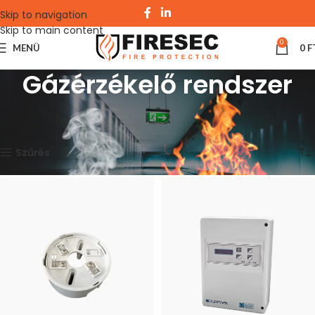
Skip to navigation
Skip to main content
0
MENÜ
0
F
Gázérzékelő rendszer
Kezdőlap
Tűzjelző rendszerek
Siemens
Gázérzékelő rendszer
Mind a(z) 10 találat megjelenítve
Szűrés