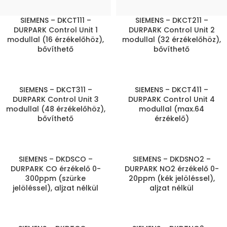
SIEMENS – DKCT111 –
SIEMENS – DKCT211 –
DURPARK Control Unit 1
DURPARK Control Unit 2
modullal (16 érzékelőhöz),
modullal (32 érzékelőhöz),
bővíthető
bővíthető
SIEMENS – DKCT311 –
SIEMENS – DKCT411 –
DURPARK Control Unit 3
DURPARK Control Unit 4
modullal (48 érzékelőhöz),
modullal (max.64
bővíthető
érzékelő)
SIEMENS – DKDSCO –
SIEMENS – DKDSNO2 –
DURPARK CO érzékelő 0-
DURPARK NO2 érzékelő 0-
300ppm (szürke
20ppm (kék jelöléssel),
jelöléssel), aljzat nélkül
aljzat nélkül