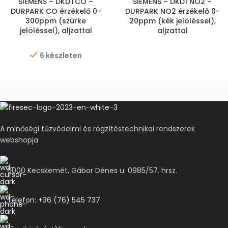
SIEMENS – DKDTCO –
SIEMENS – DKDTNO2 –
DURPARK CO érzékelő 0-
DURPARK NO2 érzékelő 0-
300ppm (szürke
20ppm (kék jelöléssel),
jelöléssel), aljzattal
aljzattal
6 készleten
A minőségi tűzvédelmi és rögzítéstechnikai rendszerek
webshopja
6000 Kecskemét, Gábor Dénes u. 0985/57. hrsz.
Telefon: +36 (76) 545 737