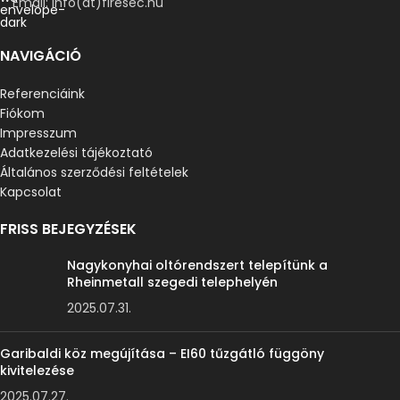
Email: info(at)firesec.hu
NAVIGÁCIÓ
Referenciáink
Fiókom
Impresszum
Adatkezelési tájékoztató
Általános szerződési feltételek
Kapcsolat
FRISS BEJEGYZÉSEK
Nagykonyhai oltórendszert telepítünk a
Rheinmetall szegedi telephelyén
2025.07.31.
Garibaldi köz megújítása – EI60 tűzgátló függöny
kivitelezése
2025.07.27.