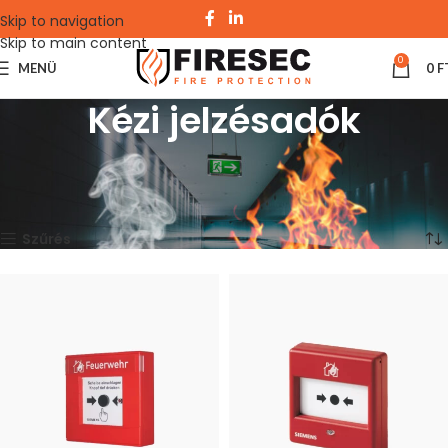
Skip to navigation
Skip to main content
0
MENÜ
0
F
Kézi jelzésadók
Kezdőlap
Tűzjelző rendszerek
Címezhető
Kézi jelzésadók
2. oldal
13–15 termék, összesen 15 db
Szűrés