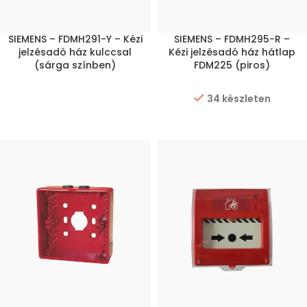
SIEMENS – FDMH291-Y – Kézi
SIEMENS – FDMH295-R –
jelzésadó ház kulccsal
Kézi jelzésadó ház hátlap
(sárga színben)
FDM225 (piros)
34 készleten