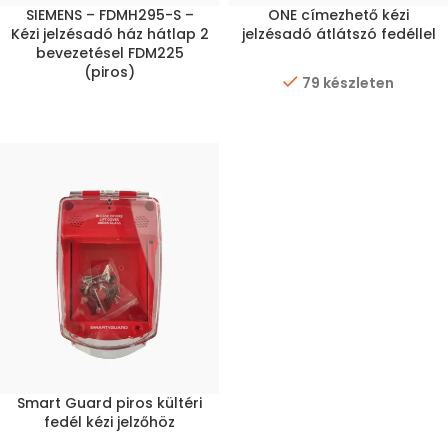
SIEMENS – FDMH295-S –
ONE címezhető kézi
Kézi jelzésadó ház hátlap 2
jelzésadó átlátszó fedéllel
bevezetésel FDM225
(piros)
79 készleten
Smart Guard piros kültéri
fedél kézi jelzőhöz