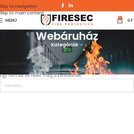
Skip to navigation
Skip to main content
0
MENÜ
0
F
Webáruház
Kategóriák
Kezdőlap
Webáruház
Amerex
Szűrők törlése
Egy termék se felelt meg a keresésnek.