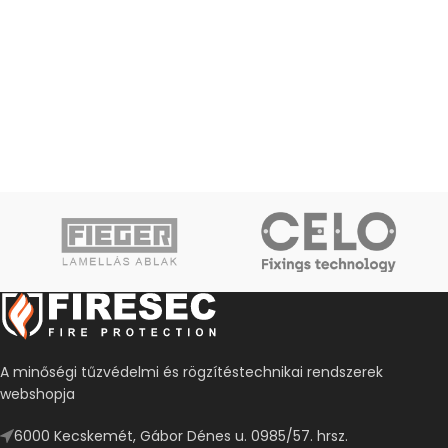
A minőségi tűzvédelmi és rögzítéstechnikai rendszerek
webshopja
6000 Kecskemét, Gábor Dénes u. 0985/57. hrsz.