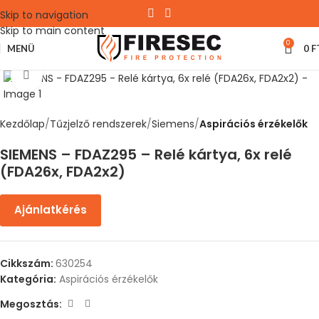
Skip to navigation
Skip to main content
0
MENÜ
0
F
Nagyítás
Kezdőlap
Tűzjelző rendszerek
Siemens
Aspirációs érzékelők
SIEMENS – FDAZ295 – Relé kártya, 6x relé
(FDA26x, FDA2x2)
Ajánlatkérés
Cikkszám:
630254
Kategória:
Aspirációs érzékelők
Megosztás: