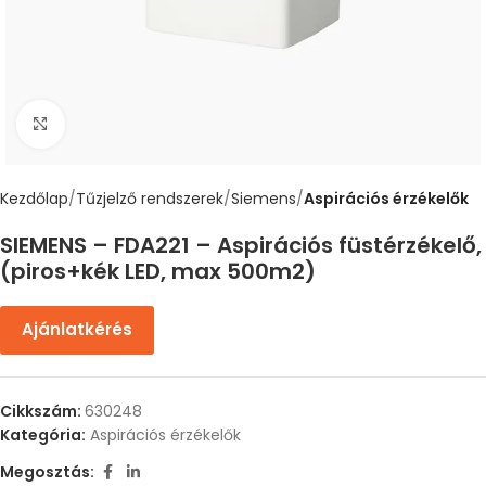
Nagyítás
Kezdőlap
Tűzjelző rendszerek
Siemens
Aspirációs érzékelők
SIEMENS – FDA221 – Aspirációs füstérzékelő,
(piros+kék LED, max 500m2)
Ajánlatkérés
Cikkszám:
630248
Kategória:
Aspirációs érzékelők
Megosztás: