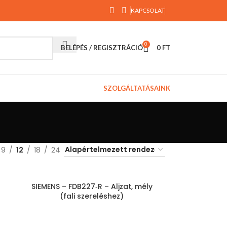
KAPCSOLAT
0
BELÉPÉS / REGISZTRÁCIÓ
0
FT
SZOLGÁLTATÁSAINK
9
12
18
24
SIEMENS – FDB227‑R – Aljzat, mély
(fali szereléshez)