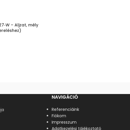
7‑W – Aljzat, mély
zereléshez)
NAVIGÁCIÓ
Referenciáink
ja
Fiókom
Impresszum
Adatkezelési tájékoztató