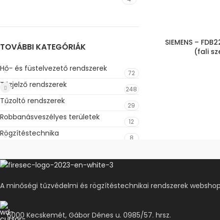
SIEMENS – FDB22
TOVÁBBI KATEGÓRIÁK
(fali s
Hő- és füstelvezető rendszerek
72
Tűzjelző rendszerek
248
Tűzoltó rendszerek
29
Robbanásveszélyes területek
12
Rögzítéstechnika
8
A minőségi tűzvédelmi és rögzítéstechnikai rendszerek webshop
6000 Kecskemét, Gábor Dénes u. 0985/57. hrsz.