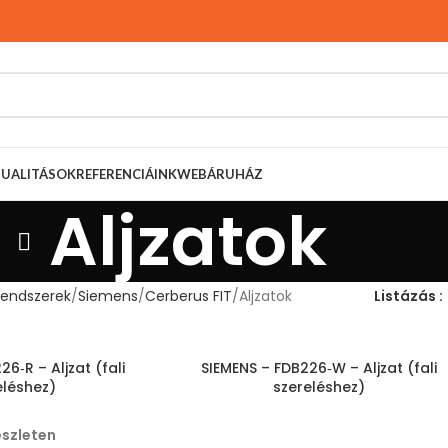
TUALITÁSOK
REFERENCIÁINK
WEBÁRUHÁZ
Aljzatok
rendszerek
Siemens
Cerberus FIT
Aljzatok
Listázás
6‑R – Aljzat (fali
SIEMENS – FDB226‑W – Aljzat (fali
eléshez)
szereléshez)
észleten