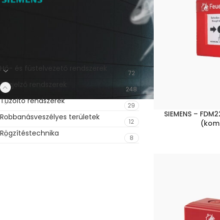
TOVÁBBI KATEGÓRIÁK
Hő- és füstelvezető rendszerek
72
Tűzjelző rendszerek
248
Tűzoltó rendszerek
29
SIEMENS – FDM22
Robbanásveszélyes területek
12
(kom
Rögzítéstechnika
8