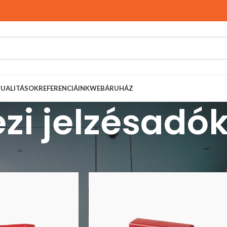
TUALITÁSOK
REFERENCIÁINK
WEBÁRUHÁZ
zi jelzésadó
rendszerek
Siemens
Cerberus PRO
Kézi jelzésadók
Listázás