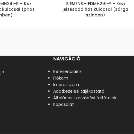
DMH291-R – Kézi
SIEMENS – FDMH291-Y – Kézi
 kulccsal (piros
jelzésadó ház kulccsal (sárga
ínben)
színben)
NAVIGÁCIÓ
Referenciáink
ja
Fiókom
Impresszum
Adatkezelési tájékoztató
Általános szerződési feltételek
Kapcsolat