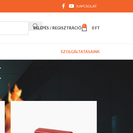
KAPCSOLAT
0
BELÉPÉS / REGISZTRÁCIÓ
0
FT
SZOLGÁLTATÁSAINK
k
9
12
18
24