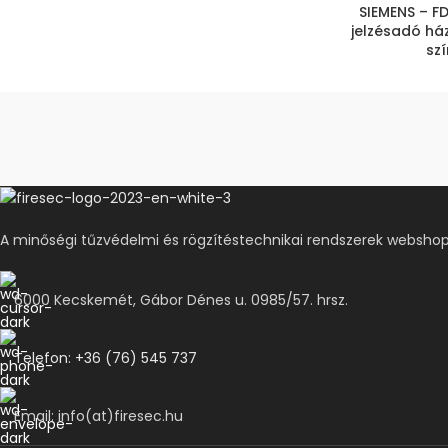
SIEMENS – F
jelzésadó ház
sz
A minőségi tűzvédelmi és rögzítéstechnikai rendszerek webshop
6000 Kecskemét, Gábor Dénes u. 0985/57. hrsz.
Telefon: +36 (76) 545 737
Email: info(at)firesec.hu