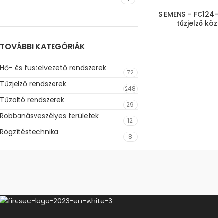
SIEMENS – FC12
tűzjelző kö
TOVÁBBI KATEGÓRIÁK
Hő- és füstelvezető rendszerek
72
Tűzjelző rendszerek
248
Tűzoltó rendszerek
29
Robbanásveszélyes területek
12
Rögzítéstechnika
8