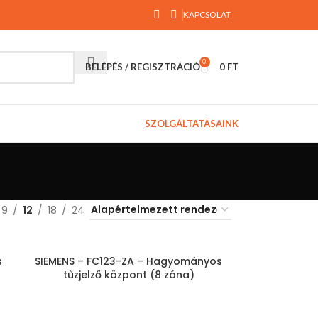
KAPCSOLAT
0
BELÉPÉS / REGISZTRÁCIÓ
0
FT
SZOLGÁLTATÁSAINK
9
12
18
24
s
SIEMENS – FC123-ZA – Hagyományos
tűzjelző központ (8 zóna)