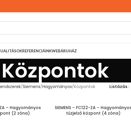
TUALITÁSOK
REFERENCIÁINK
WEBÁRUHÁZ
Központok
rendszerek
Siemens
Hagyományos
Központok
Listázás
1-ZA – Hagyományos
SIEMENS – FC122-ZA – Hagyományo
zpont (2 zóna)
tűzjelző központ (4 zóna)