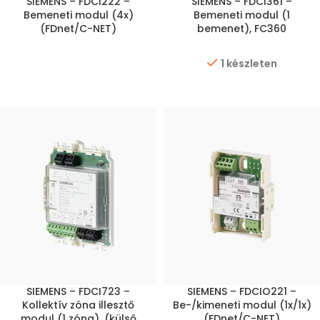
SIEMENS – FDCI222 –
SIEMENS – FDCI361 –
Bemeneti modul (4x)
Bemeneti modul (1
(FDnet/C-NET)
bemenet), FC360
1 készleten
SIEMENS – FDCI723 –
SIEMENS – FDCIO221 –
Kollektív zóna illesztő
Be-/kimeneti modul (1x/1x)
modul (1 zóna), (külső
(FDnet/C-NET)