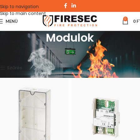
Skip to navigation
Skip to main content
0
MENÜ
0
F
Modulok
Kezdőlap
Tűzjelző rendszerek
Siemens
Cerberus FIT
Modulok
Mind a(z) 10 találat megjelenítve
Szűrés