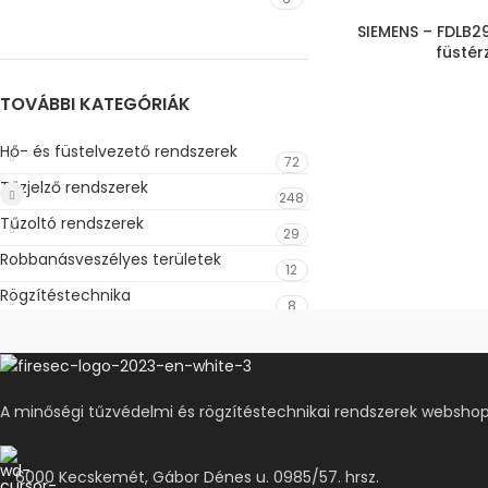
SIEMENS – FDLB291
füstér
TOVÁBBI KATEGÓRIÁK
Hő- és füstelvezető rendszerek
72
Tűzjelző rendszerek
248
Tűzoltó rendszerek
29
Robbanásveszélyes területek
12
Rögzítéstechnika
8
A minőségi tűzvédelmi és rögzítéstechnikai rendszerek webshop
6000 Kecskemét, Gábor Dénes u. 0985/57. hrsz.