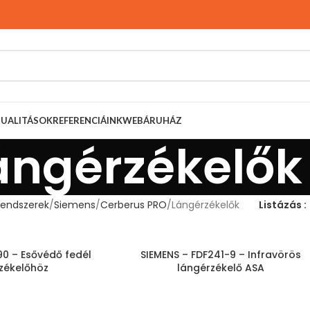
TUALITÁSOK
REFERENCIÁINK
WEBÁRUHÁZ
ángérzékelők
rendszerek
Siemens
Cerberus PRO
Lángérzékelők
Listázás
90 – Esővédő fedél
SIEMENS – FDF241-9 – Infravörös
zékelőhöz
lángérzékelő ASA