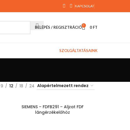
KAPCSOLAT
0
BELÉPÉS / REGISZTRÁCIÓ
0
FT
SZOLGÁLTATÁSAINK
9
12
18
24
SIEMENS – FDFB291 – Aljzat FDF
lángérzékelőhöz