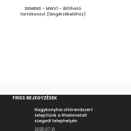
SIEMENS – MWV1 – Állítható
tartókonzol (lángérzékelőhöz)
FRISS BEJEGYZÉSEK
Nagykonyhai oltórendszert
telepítünk a Rheinmetall
szegedi telephelyén
2025.07.31.