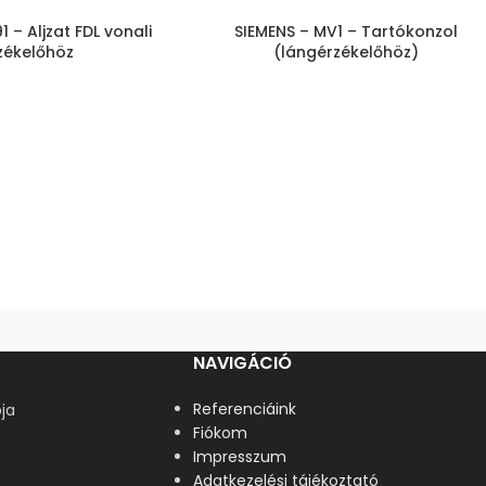
 – Aljzat FDL vonali
SIEMENS – MV1 – Tartókonzol
zékelőhöz
(lángérzékelőhöz)
NAVIGÁCIÓ
Referenciáink
ja
Fiókom
Impresszum
Adatkezelési tájékoztató